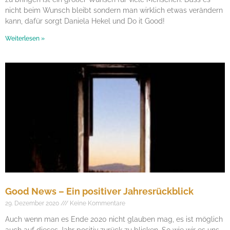
nicht beim Wunsch bleibt sondern man wirklich etwas verändern
kann, dafür sorgt Daniela Hekel und Do it Good!
Weiterlesen »
Good News – Ein positiver Jahresrückblick
29. Dezember 2020
Keine Kommentare
Auch wenn man es Ende 2020 nicht glauben mag, es ist möglich