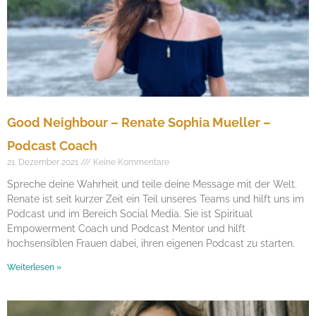
Good Neighbour – Renate Sophia Mueller –
Podcast Coach
21. Dezember 2021
Keine Kommentare
Spreche deine Wahrheit und teile deine Message mit der Welt.
Renate ist seit kurzer Zeit ein Teil unseres Teams und hilft uns im
Podcast und im Bereich Social Media. Sie ist Spiritual
Empowerment Coach und Podcast Mentor und hilft
hochsensiblen Frauen dabei, ihren eigenen Podcast zu starten.
Weiterlesen »