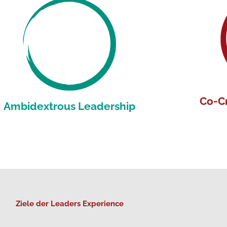
Den eigenen inneren Kompass finden und
Das IKIG
iesen für einen wirksamen Umgang mit sich
unse
selbst und unseren Mitmenschen zur
Gesundheitserhaltung anwenden.
Co-C
Ambidextrous Leadership
Ziele der Leaders Experience
eidhändige Führung als Kompetenz für die
generat
Zukunft der Arbeitswelt und ihren
schaffen,