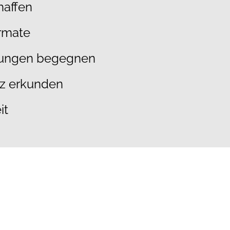
haffen
arbeit im TEAM auf das nächste
Level zu heben.
ormate
ösungen begegnen
nz erkunden
it