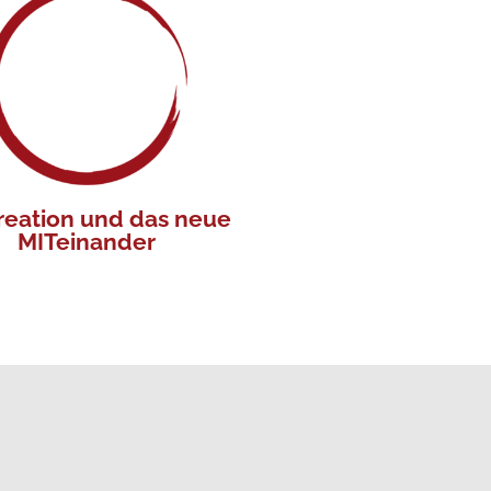
AI kennen und nutzen lernen und
ren täglichen Führungsalltag
unterstützen.
reation und das neue
MITeinander
Durch Co-Creation
ionsübergreifendes Verständnis
 um Perspektiven zu öffnen und die