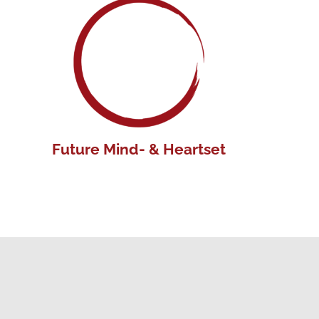
Innere Transformation als Chance für eine
d
neue, nachhaltigere und bewusstere Zukunft.
Future Mind- & Heartset
Unsere Haltung für einen neuen Zeitgeist
B
entdecken und die Werte-Transformation