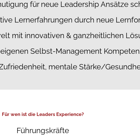
utigung für neue Leadership Ansätze sc
Herausforderungen stärken.
Zusammen
itive Lernerfahrungen durch neue Lernf
elt mit innovativen & ganzheitlichen L
er eigenen Selbst-Management Kompete
, Zufriedenheit, mentale Stärke/Gesundhe
Für wen ist die Leaders Experience?
Führungskräfte