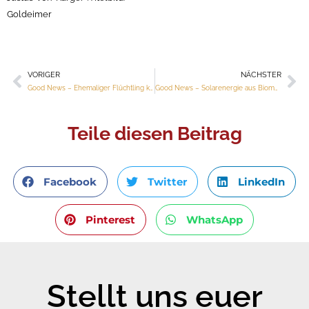
Goldeimer
VORIGER
NÄCHSTER
Zurück
Nä
Good News – Ehemaliger Flüchtling kauft Asylheim
Good News – Solarenergie aus Biomüll
Teile diesen Beitrag
Facebook
Twitter
LinkedIn
Pinterest
WhatsApp
Stellt uns euer