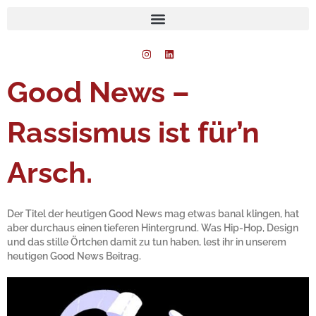
Zum
Inhalt
springen
I
L
n
i
s
n
t
k
Good News –
a
e
g
d
r
i
a
n
Rassismus ist für’n
m
Arsch.
Der Titel der heutigen Good News mag etwas banal klingen, hat
aber durchaus einen tieferen Hintergrund. Was Hip-Hop, Design
und das stille Örtchen damit zu tun haben, lest ihr in unserem
heutigen Good News Beitrag.