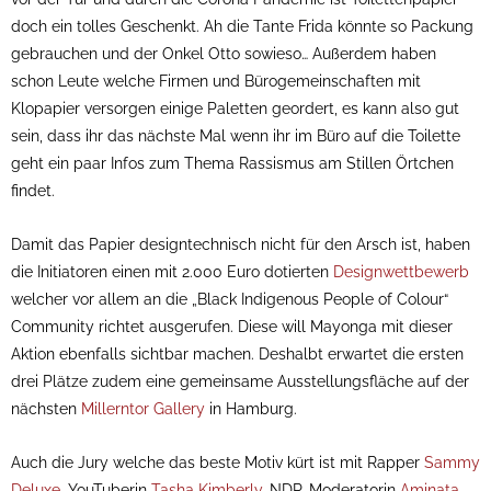
doch ein tolles Geschenkt. Ah die Tante Frida könnte so Packung
gebrauchen und der Onkel Otto sowieso… Außerdem haben
schon Leute welche Firmen und Bürogemeinschaften mit
Klopapier versorgen einige Paletten geordert, es kann also gut
sein, dass ihr das nächste Mal wenn ihr im Büro auf die Toilette
geht ein paar Infos zum Thema Rassismus am Stillen Örtchen
findet.
Damit das Papier designtechnisch nicht für den Arsch ist, haben
die Initiatoren einen mit 2.000 Euro dotierten
Designwettbewerb
welcher vor allem an die „Black Indigenous People of Colour“
Community richtet ausgerufen. Diese will Mayonga mit dieser
Aktion ebenfalls sichtbar machen. Deshalbt erwartet die ersten
drei Plätze zudem eine gemeinsame Ausstellungsfläche auf der
nächsten
Millerntor Gallery
in Hamburg.
Auch die Jury welche das beste Motiv kürt ist mit Rapper
Sammy
Deluxe
, YouTuberin
Tasha Kimberly
, NDR-Moderatorin
Aminata