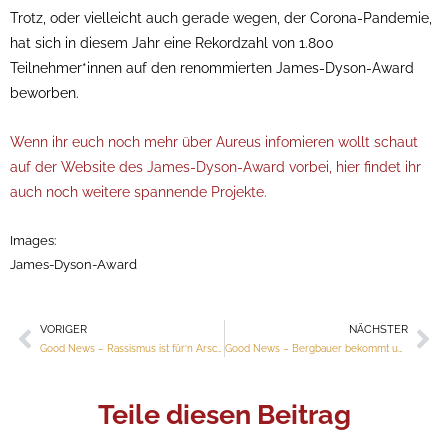
Trotz, oder vielleicht auch gerade wegen, der Corona-Pandemie,
hat sich in diesem Jahr eine Rekordzahl von 1.800
Teilnehmer*innen auf den renommierten James-Dyson-Award
beworben.
Wenn ihr euch noch mehr über Aureus infomieren wollt schaut
auf der Website des James-Dyson-Award vorbei, hier findet ihr
auch noch weitere spannende Projekte.
Images:
James-Dyson-Award
VORIGER
NÄCHSTER
Zurück
Nä
Good News – Rassismus ist für’n Arsch.
Good News – Bergbauer bekommt unerwartete Hilfe
Teile diesen Beitrag