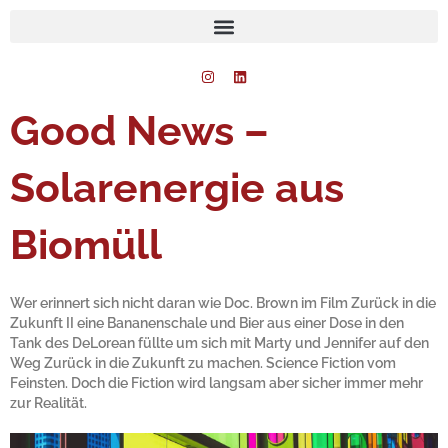
Zum
Inhalt
springen
I
L
n
i
s
n
t
k
Good News –
a
e
g
d
r
i
a
n
Solarenergie aus
m
Biomüll
Wer erinnert sich nicht daran wie Doc. Brown im Film Zurück in die
Zukunft II eine Bananenschale und Bier aus einer Dose in den
Tank des DeLorean füllte um sich mit Marty und Jennifer auf den
Weg Zurück in die Zukunft zu machen. Science Fiction vom
Feinsten. Doch die Fiction wird langsam aber sicher immer mehr
zur Realität.