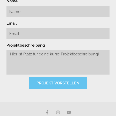
Name
Email
Projektbeschreibung
PROJEKT VORSTELLEN
F
I
Y
a
n
o