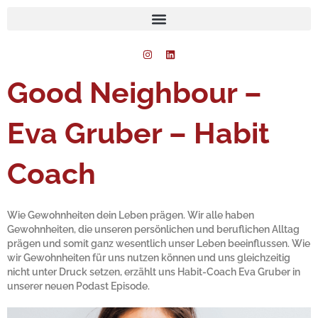
Zum
Inhalt
springen
I
L
n
i
s
n
t
k
Good Neighbour –
a
e
g
d
r
i
a
n
Eva Gruber – Habit
m
Coach
Wie Gewohnheiten dein Leben prägen. Wir alle haben
Gewohnheiten, die unseren persönlichen und beruflichen Alltag
prägen und somit ganz wesentlich unser Leben beeinflussen. Wie
wir Gewohnheiten für uns nutzen können und uns gleichzeitig
nicht unter Druck setzen, erzählt uns Habit-Coach Eva Gruber in
unserer neuen Podast Episode.