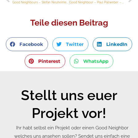
Zurück
Nä
Good Neighbours – Stefan Neuheimer und Gerald Zrenner – echobell / Glücksaffe
Good Neighbour – Paul Pallweber – Green Panda
Teile diesen Beitrag
Facebook
Twitter
LinkedIn
Pinterest
WhatsApp
Stellt uns euer
Projekt vor!
Ihr habt selbst ein Projekt oder einen Good Neighbor
welches uns ansehen sollen? Sendet uns einfach eine