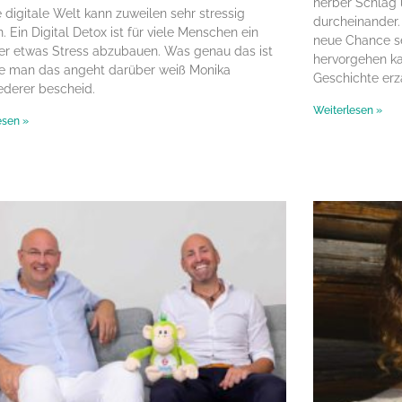
herber Schlag 
 digitale Welt kann zuweilen sehr stressig
durcheinander.
. Ein Digital Detox ist für viele Menschen ein
neue Chance se
er etwas Stress abzubauen. Was genau das ist
hervorgehen ka
e man das angeht darüber weiß Monika
Geschichte erz
derer bescheid.
Weiterlesen »
esen »