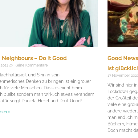
 Neighbours – Do it Good
Good News 
z 2021
Keine Kommentare
ist glücklic
achhaltigkeit und Sinn in sein
17. November 202
ehmerisches Denken zu bringen ist ein großer
Wir sind hier i
 für viele Menschen. Dass es nicht beim
Lockdown gegan
 bleibt sondern man wirklich etwas verändern
der Großteil d
dafür sorgt Daniela Hekel und Do it Good!
viele eine gro
andere wiederu
esen »
man endlich m
Büchern, Filme
Doch macht da