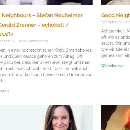
 Neighbours – Stefan Neuheimer
Good Neigh
27. September 20
Gerald Zrenner – echobell /
Achtsamkeit, M
ksaffe
oft wie es ande
ber 2021
Keine Kommentare
selbst. Wir unt
wie wir alle e
ben in einer hochtechnischen Welt. Smartphones,
gemeinsam ein
s und Elektroautos gehören zum Alltag. Oft
sie dazu bei, dass der Stresslevel steigt und man
Weiterlesen »
icht mehr wirklich wohl fühlt. Dass Technik auch
genteil bewirken kann beweisen die Gründer von
ll.
esen »