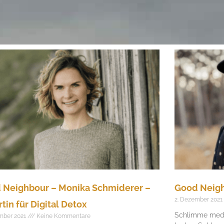
 Neighbour – Monika Schmiderer –
Good Neigh
2. Dezember 2021
tin für Digital Detox
Schlimme medi
mber 2021
Keine Kommentare