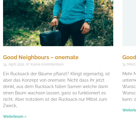
Good Neighbours – onemate
Good
24. April 2021
Keine Kommentare
31. Mär
Ein Rucksack der Bäume pflanzt? Klingt eigenartig, ist
Mehr N
aber das Konzept von onemate. Nicht dass ihr jetzt
untern
denkt, aus dem Rucksack fallen Samen welche dann
Wunsch
einen Baum wachsen lassen, ganz so funktioniert es
Wunsch
nicht. Aber trotzdem ist der Rucksack nur Mittel zum
kann, 
Zweck,
Weiterl
Weiterlesen »