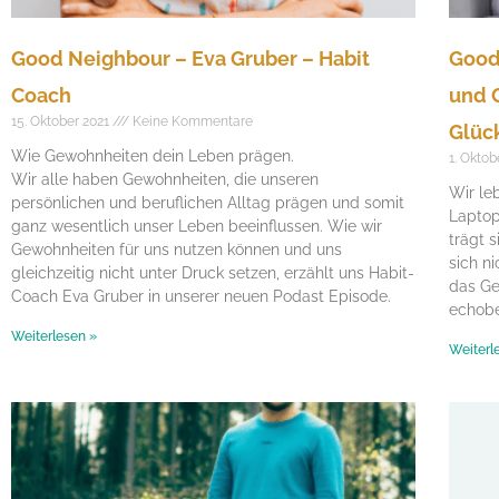
Good Neighbour – Eva Gruber – Habit
Good
Coach
und 
15. Oktober 2021
Keine Kommentare
Glüc
Wie Gewohnheiten dein Leben prägen.
1. Okto
Wir alle haben Gewohnheiten, die unseren
Wir le
persönlichen und beruflichen Alltag prägen und somit
Laptop
ganz wesentlich unser Leben beeinflussen. Wie wir
trägt 
Gewohnheiten für uns nutzen können und uns
sich n
gleichzeitig nicht unter Druck setzen, erzählt uns Habit-
das Ge
Coach Eva Gruber in unserer neuen Podast Episode.
echobe
Weiterlesen »
Weiterl