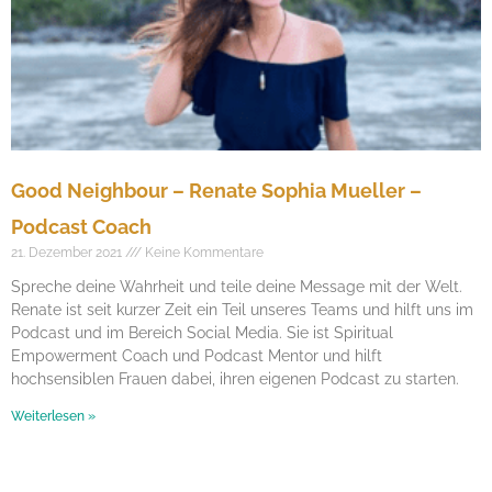
Good Neighbour – Renate Sophia Mueller –
Podcast Coach
21. Dezember 2021
Keine Kommentare
Spreche deine Wahrheit und teile deine Message mit der Welt.
Renate ist seit kurzer Zeit ein Teil unseres Teams und hilft uns im
Podcast und im Bereich Social Media. Sie ist Spiritual
Empowerment Coach und Podcast Mentor und hilft
hochsensiblen Frauen dabei, ihren eigenen Podcast zu starten.
Weiterlesen »