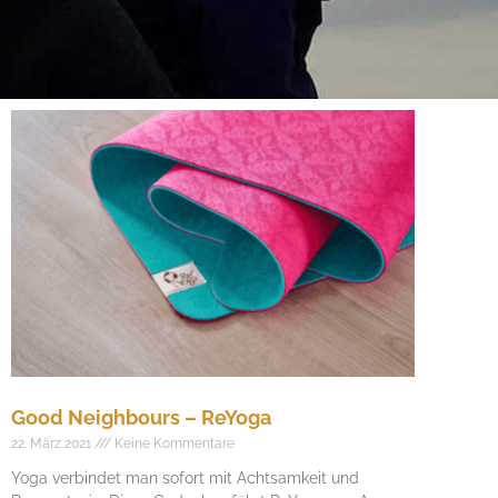
Good Neighbours – ReYoga
22. März 2021
Keine Kommentare
Yoga verbindet man sofort mit Achtsamkeit und