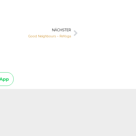
NÄCHSTER
Nächster
Good Neighbours – ReYoga
App