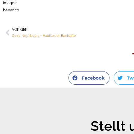
Images:
beeanco
VORIGER
Zurück
Good Neighbours – Hautfarben Buntstifte
Facebook
Tw
Stellt 