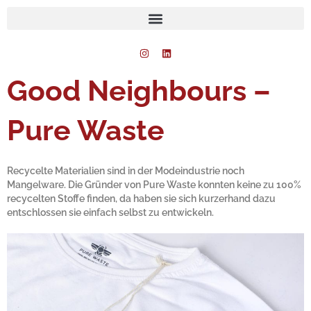
Zum
Inhalt
springen
I
L
n
i
s
n
t
k
Good Neighbours –
a
e
g
d
r
i
a
n
Pure Waste
m
Recycelte Materialien sind in der Modeindustrie noch
Mangelware. Die Gründer von Pure Waste konnten keine zu 100%
recycelten Stoffe finden, da haben sie sich kurzerhand dazu
entschlossen sie einfach selbst zu entwickeln.