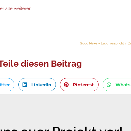
ier alle weiteren
Good News – Lego verspricht in Zu
Teile diesen Beitrag
itter
LinkedIn
Pinterest
Whats